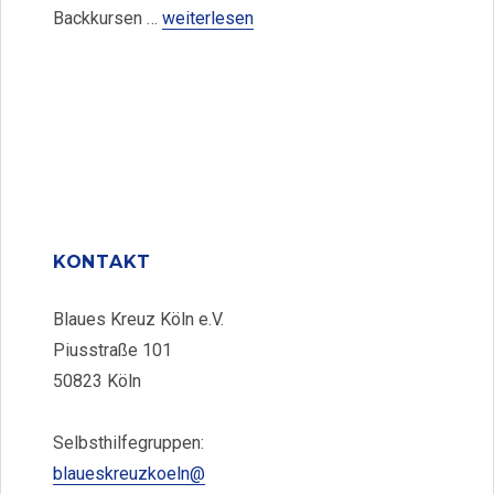
„Kurse gesundes Kochen und Backen-Ver
Backkursen …
weiterlesen
KONTAKT
Blaues Kreuz Köln e.V.
Piusstraße 101
50823 Köln
Selbsthilfegruppen:
blaueskreuzkoeln@