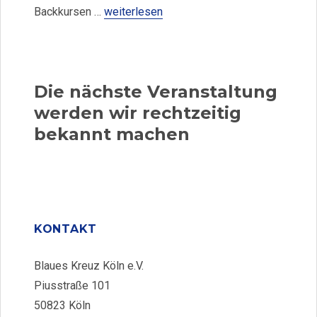
„Kurse gesundes Kochen und Backen-Ver
Backkursen …
weiterlesen
Die nächste Veranstaltung
werden wir rechtzeitig
bekannt machen
KONTAKT
Blaues Kreuz Köln e.V.
Piusstraße 101
50823 Köln