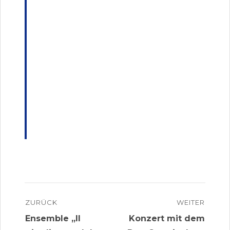
Beitragsnavigation
ZURÜCK
WEITER
Vorheriger
Nächster
Ensemble „Il
Konzert mit dem