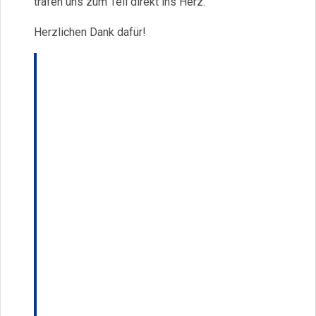
trafen uns zum Teil direkt ins Herz.
Herzlichen Dank dafür!