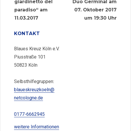
Beitrag:
Beitrag:
giardinetto del
Duo Germinal am
paradiso“ am
07. Oktober 2017
11.03.2017
um 19:30 Uhr
KONTAKT
Blaues Kreuz Köln e.V.
Piusstraße 101
50823 Köln
Selbsthilfegruppen:
blaueskreuzkoeln@
netcologne.de
0177-6662945
weitere Informationen