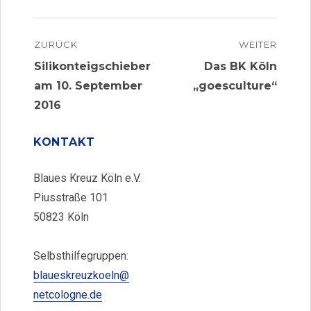
Beitragsnavigation
ZURÜCK
WEITER
Vorheriger
Nächster
Silikonteigschieber
Das BK Köln
Beitrag:
Beitrag:
am 10. September
„goesculture“
2016
KONTAKT
Blaues Kreuz Köln e.V.
Piusstraße 101
50823 Köln
Selbsthilfegruppen:
blaueskreuzkoeln@
netcologne.de