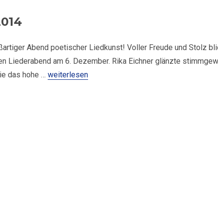
2014
ßartiger Abend poetischer Liedkunst! Voller Freude und Stolz bl
ren Liederabend am 6. Dezember. Rika Eichner glänzte stimmgew
„Liederabend am 6. Dezember 2014“
ie das hohe …
weiterlesen