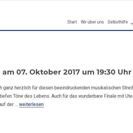
Start
Wir über uns
Selbsthilfe
 am 07. Oktober 2017 um 19:30 Uhr
h ganz herzlich für diesen beeindruckenden musikalischen Strei
 tiefen Töne des Lebens. Auch für das wunderbare Finale mit Ute
„Konzert mit dem Duo Germinal am 07. Oktober 2017 u
auf der …
weiterlesen