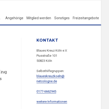
Angehörige
Mitglied werden
Sonstiges
Freizeitangebote
KONTAKT
Blaues Kreuz Köln e.V.
Piusstraße 101
50823 Köln
Selbsthilfegruppen:
fzug
blaueskreuzkoeln@
s
netcologne.de
m 19:30 Uhr“
0177-6662945
weitere Informationen