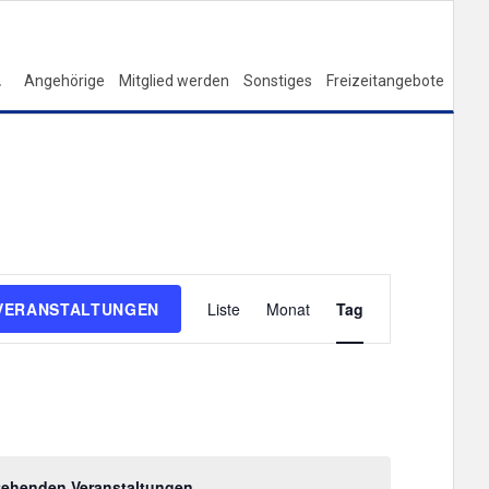
Angehörige
Mitglied werden
Sonstiges
Freizeitangebote
V
VERANSTALTUNGEN
Liste
Monat
Tag
e
r
a
n
s
tehenden Veranstaltungen
.