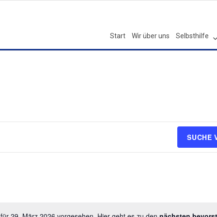
Start
Wir über uns
Selbsthilfe
SUCHE 
 für 29. März 2026 vorgesehen. Hier geht es zu den
nächsten bevors